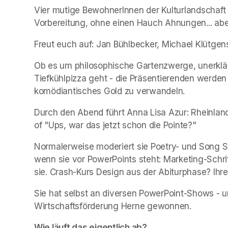
Vier mutige BewohnerInnen der Kulturlandschaft 
Vorbereitung, ohne einen Hauch Ahnungen... abe
Freut euch auf: Jan Bühlbecker, Michael Klütgens
Ob es um philosophische Gartenzwerge, unerklär
Tiefkühlpizza geht - die Präsentierenden werden 
komödiantisches Gold zu verwandeln.
Durch den Abend führt Anna Lisa Azur: Rheinland-
of "Ups, war das jetzt schon die Pointe?"
Normalerweise moderiert sie Poetry- und Song Sla
wenn sie vor PowerPoints steht: Marketing-Schrif
sie. Crash-Kurs Design aus der Abiturphase? Ihr
Sie hat selbst an diversen PowerPoint-Shows - 
Wirtschaftsförderung Herne gewonnen.
Wie läuft das eigentlich ab?