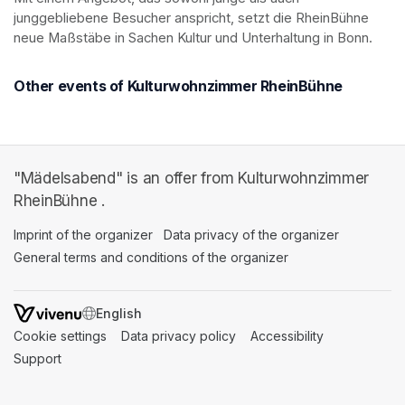
junggebliebene Besucher anspricht, setzt die RheinBühne 
neue Maßstäbe in Sachen Kultur und Unterhaltung in Bonn.
Other events of Kulturwohnzimmer RheinBühne
"Mädelsabend" is an offer from Kulturwohnzimmer
RheinBühne .
Imprint of the organizer
(opens in a new tab)
Data privacy of the organizer
(opens in 
General terms and conditions of the organizer
(opens in a new ta
SWITCH LANGUAGE
Cookie settings
(opens in a new tab)
Data privacy policy
(opens in a new tab)
Accessibility
(opens in a n
Support
(opens in a new tab)