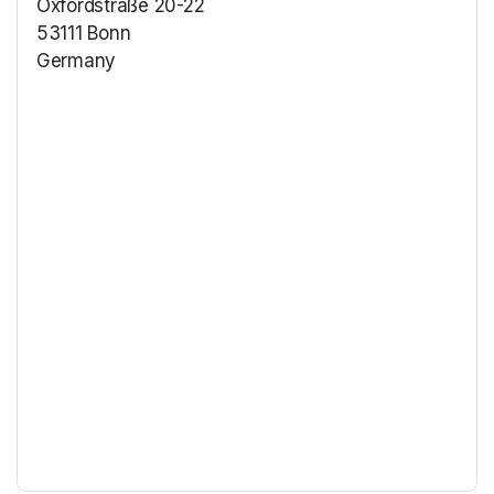
Oxfordstraße 20-22
53111 Bonn
Germany
(opens in a new tab)