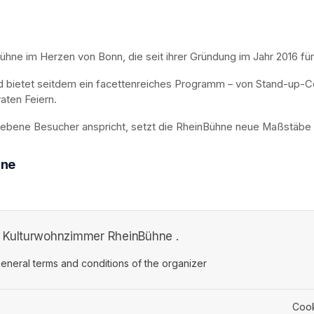
e im Herzen von Bonn, die seit ihrer Gründung im Jahr 2016 für ku
d bietet seitdem ein facettenreiches Programm – von Stand-up-C
aten Feiern.
iebene Besucher anspricht, setzt die RheinBühne neue Maßstäbe i
hne
m Kulturwohnzimmer RheinBühne .
ens in a new tab)
eneral terms and conditions of the organizer
(opens in a new tab)
Cook