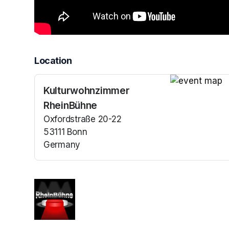
Location
Kulturwohnzimmer
(opens in a n
RheinBühne
Oxfordstraße 20-22
53111 Bonn
Germany
(opens in a new tab)