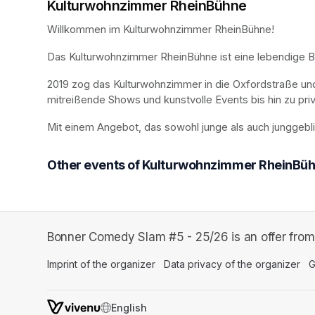
Kulturwohnzimmer RheinBühne
Willkommen im Kulturwohnzimmer RheinBühne!
Das Kulturwohnzimmer RheinBühne ist eine lebendige Bühn
2019 zog das Kulturwohnzimmer in die Oxfordstraße un
mitreißende Shows und kunstvolle Events bis hin zu priv
Mit einem Angebot, das sowohl junge als auch junggebl
Other events of Kulturwohnzimmer RheinBü
Bonner Comedy Slam #5 - 25/26 is an offer fro
Imprint of the organizer
(opens in a new tab)
Data privacy of the organizer
(op
G