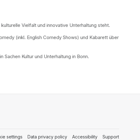
lturelle Vielfalt und innovative Unterhaltung steht.
omedy (inkl. English Comedy Shows) und Kabarett über 
n Sachen Kultur und Unterhaltung in Bonn.
ie settings
(opens in a new tab)
Data privacy policy
(opens in a new tab)
Accessibility
(opens in a new tab
Support
(opens in