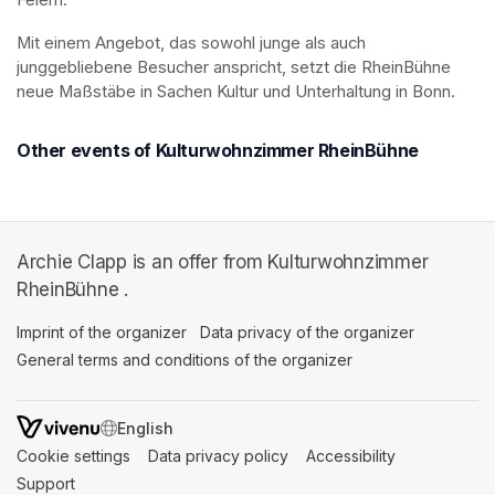
Mit einem Angebot, das sowohl junge als auch 
junggebliebene Besucher anspricht, setzt die RheinBühne 
neue Maßstäbe in Sachen Kultur und Unterhaltung in Bonn.
Other events of Kulturwohnzimmer RheinBühne
Archie Clapp is an offer from Kulturwohnzimmer
RheinBühne .
Imprint of the organizer
(opens in a new tab)
Data privacy of the organizer
(opens in 
General terms and conditions of the organizer
(opens in a new ta
SWITCH LANGUAGE
Cookie settings
(opens in a new tab)
Data privacy policy
(opens in a new tab)
Accessibility
(opens in a n
Support
(opens in a new tab)